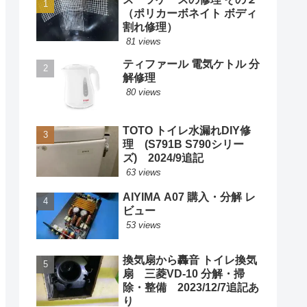
（ポリカーボネイト ボディ
割れ修理）
81 views
ティファール 電気ケトル 分
解修理
80 views
TOTO トイレ水漏れDIY修
理 (S791B S790シリー
ズ) 2024/9追記
63 views
AIYIMA A07 購入・分解 レ
ビュー
53 views
換気扇から轟音 トイレ換気
扇 三菱VD-10 分解・掃
除・整備 2023/12/7追記あ
り