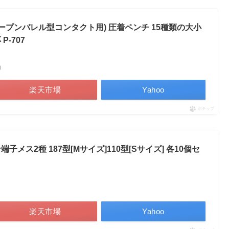
(オープンバレル型コンタクト用) 圧着ペンチ 15種類の大小
-707
べ）
楽天市場
Yahoo
ポチップ
メス2種 187型[Mサイズ]110型[Sサイズ] 各10個セ
楽天市場
Yahoo