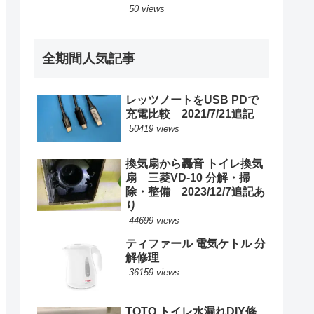
50 views
全期間人気記事
レッツノートをUSB PDで
充電比較 2021/7/21追記
50419 views
換気扇から轟音 トイレ換気
扇 三菱VD-10 分解・掃
除・整備 2023/12/7追記あ
り
44699 views
ティファール 電気ケトル 分
解修理
36159 views
TOTO トイレ水漏れDIY修