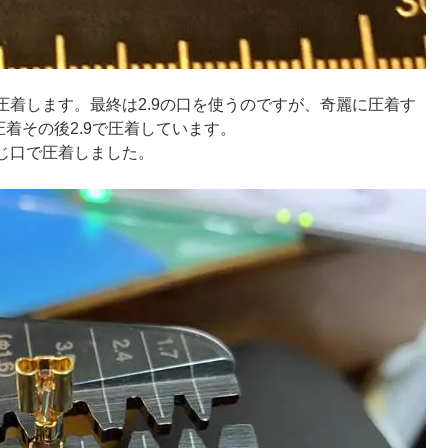
着します。最終は2.9の口を使うのですが、奇麗に圧着す
圧着その後2.9で圧着しています。
じ口で圧着しました。