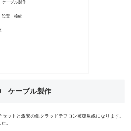
60 ケーブル製作
60 設置・接続
聴
GB60 ケーブル製作
端子セットと激安の銀クラッドテフロン被覆単線になります。
した。