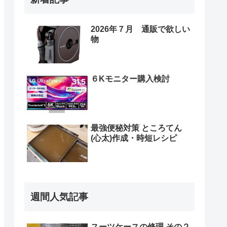
2026年７月 通販で欲しい
物
６Kモニター購入検討
最強便秘対策 ところてん
(心太)作成・時短レシピ
週間人気記事
スーツケースの修理 その２