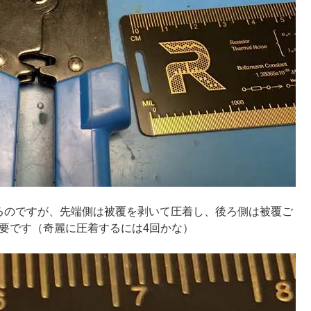
するのですが、先端側は被覆を剥いて圧着し、後ろ側は被覆ご
必要です（奇麗に圧着するには4回かな）