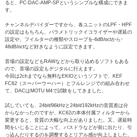
ると、PC-DAC-AMP-SPというシンプルな構成にできま
す。
チャンネルデバイダーですから、各ユニットのLPF・HPF
の設定はもちろん、パラメトリックイコライザーや遅延の
設定や、フイルターの種類やスロープを-6dB/octからｰ
48dB/octなど好きなように設定できます。
音場の設定などもRAWなどから取り込めるソフトもある
ので、音場の設定もデジタルに行えます。
今回は2chまでなら無料なEKIOというソフトで、KEF
FC62（スーパーウーハー）とフルレンジでの組み合わせ
て、DACはMOTU M4で試験をしてきました。
試していても、24bit/96kHzと24bit/192kHzの音質差は分
からなかったのですが、KC62の本体付属フィルターから
変更すると、音質の大幅な向上がありました。又、遅延時
間をいじることによって、バスドラなどが前に出たり、引
っ込んだりするのを調整するとリアル感が向上しました。