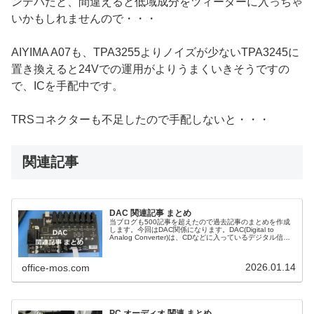
ンデバだと、間違えると低域成分をツィーターに入っちゃ
いかもしれませんので・・・
AIYIMA A07も、TPA3255よりノイズが少ないTPA3245に
置き換えると24Vでの運用がよりうまくいきそうですの
で、ICを手配中です。
TRSコネクターも不足したので手配しないと・・・
関連記事
DAC 関連記事 まとめ
当ブログも500記事を超えたので過去記事のまとめを作成
します。今回はDAC関係になります。DAC(Digital to
Analog Converter)は、CDなどに入っているデジタル信号
をアナログ信号に変換する機器で、デジタル音源をアナロ
グに変換して音楽などを聴くために使用する機器です。
2026.01.14
office-mos.com
PC オーディオ 関連 まとめ