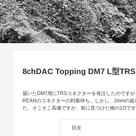
motoが
8chDAC Topping DM7 L
届いたDM7用にTRSコネクターを発注したのです
REANのコネクターの到着待ち。しかし、2mmの超
た。そこそこ高価ですが、前に見つけた物の1/3で