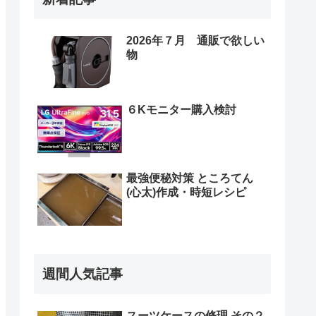
2026年７月 通販で欲しい
物
６Kモニター購入検討
最強便秘対策 ところてん
(心太)作成・時短レシピ
週間人気記事
スーツケースの修理 その２