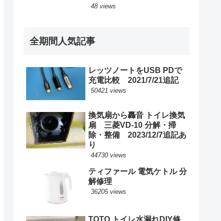
48 views
全期間人気記事
レッツノートをUSB PDで
充電比較 2021/7/21追記
50421 views
換気扇から轟音 トイレ換気
扇 三菱VD-10 分解・掃
除・整備 2023/12/7追記あ
り
44730 views
ティファール 電気ケトル 分
解修理
36205 views
TOTO トイレ水漏れDIY修