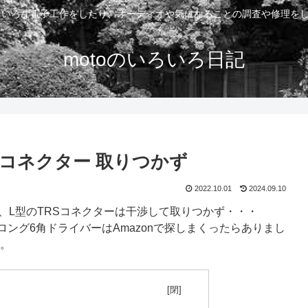
いろいろな電子工作をしたり、オーディオや気になることの調査や修理を
motoのいろいろ日記
型TRSコネクター 取りつかず
2022.10.01
2024.09.10
が、L型のTRSコネクターは干渉して取りつかず・・・
ロング6角ドライバーはAmazonで探しまくったらありまし
す。
目次