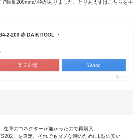
で軸長200mmの物がありました。とりあえずはこちらを手
-200 赤 DAIKITOOL ・
べ）
楽天市場
Yahoo
ポチップ
ん。在庫のコネクターが無かったので再購入。
YS202」を選定。それでもダメな時のためにL型の安い