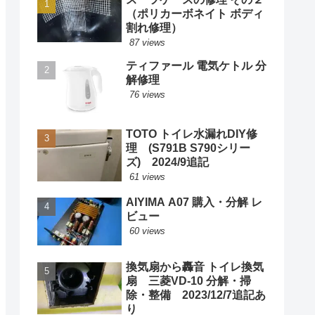
（ポリカーボネイト ボディ
割れ修理）
87 views
ティファール 電気ケトル 分
解修理
76 views
TOTO トイレ水漏れDIY修
理 (S791B S790シリー
ズ) 2024/9追記
61 views
AIYIMA A07 購入・分解 レ
ビュー
60 views
換気扇から轟音 トイレ換気
扇 三菱VD-10 分解・掃
除・整備 2023/12/7追記あ
り