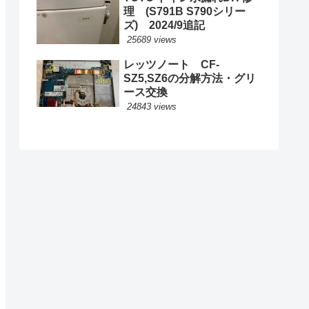
理 (S791B S790シリー
ズ) 2024/9追記
25689 views
レッツノート CF-
SZ5,SZ6の分解方法・グリ
ース交換
24843 views