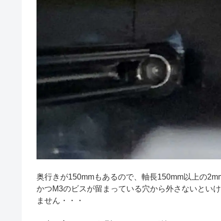
奥行きが150mmもあるので、軸長150mm以上の2
かつM3のビスが留まっている穴から外さないとい
ません・・・