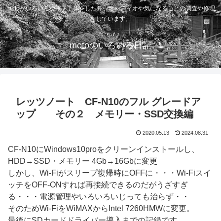
motoがいろいろな電子工作をしたり、オーディオや気になることの調査や修理
をしています。
motoのいろいろ日記
レッツノート CF-N10のフル グレードア
ップ その２ メモリー・SSD交換編
2020.05.13
2024.08.31
CF-N10にWindows10proをクリーンインストールし、
HDD→SSD・メモリー 4Gb→16Gbに変更
しかし、Wi-Fiがスリープ復帰時にOFFに・・・Wi-Fiスイ
ッチをOFF-ONすれば再接続できるのだがうざすぎ
る・・・電源管理やいろいろいじっても治らず・・
そのためWi-FiをWiMAXからIntel 7260HMWに変更。
最後にSDカードドライバー導入までの記録です