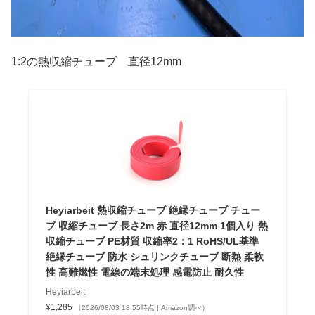
1:2の熱収縮チューブ 直径12mm
Heyiarbeit 熱収縮チューブ 絶縁チューブ チュー
ブ 収縮チューブ 長さ2m 赤 直径12mm 1個入り 熱
収縮チューブ PE材質 収縮率2：1 RoHS/UL基準
絶縁チューブ 防水 シュリンクチューブ 断熱 柔軟
性 高難燃性 電線の端末処理 感電防止 耐久性
Heyiarbeit
¥1,285
（2026/08/03 18:55時点 | Amazon調べ）