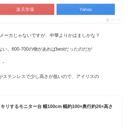
楽天市場
Yahoo
ポチップ
きなメーカじゃないですが、中華よりかはましかな？
い。600-700の物があればbestだったのだが
・・
がステンレスで少し高さが低いので、アイリスの
リするモニター台 幅100cm 幅約100×奥行約26×高さ