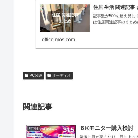
住居 生活 関連記事
記事数が500を超え見
は住居関連記事のまとめ
office-mos.com
PC関連
オーディオ
関連記事
６Kモニター購入検討
PC関連
急激に目が悪くなり、日によっ