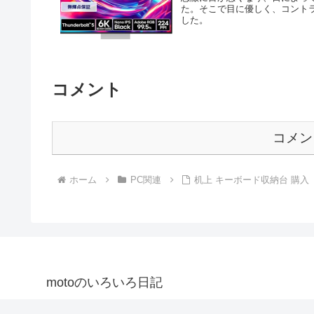
た。そこで目に優しく、コント
した。
コメント
コメン
ホーム
PC関連
机上 キーボード収納台 購入
motoのいろいろ日記