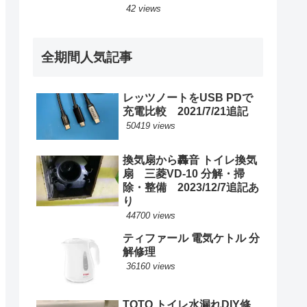
42 views
全期間人気記事
レッツノートをUSB PDで
充電比較 2021/7/21追記
50419 views
換気扇から轟音 トイレ換気
扇 三菱VD-10 分解・掃
除・整備 2023/12/7追記あ
り
44700 views
ティファール 電気ケトル 分
解修理
36160 views
TOTO トイレ水漏れDIY修