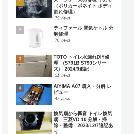
（ポリカーボネイト ボディ
割れ修理）
75 views
ティファール 電気ケトル 分
解修理
70 views
TOTO トイレ水漏れDIY修
理 (S791B S790シリー
ズ) 2024/9追記
51 views
AIYIMA A07 購入・分解 レ
ビュー
47 views
換気扇から轟音 トイレ換気
扇 三菱VD-10 分解・掃
除・整備 2023/12/7追記あ
り