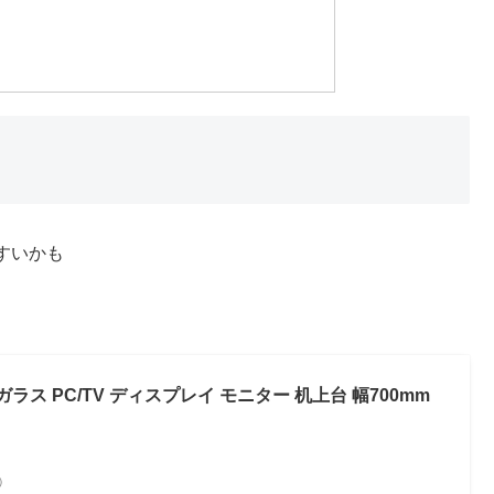
すいかも
ラス PC/TV ディスプレイ モニター 机上台 幅700mm
べ）