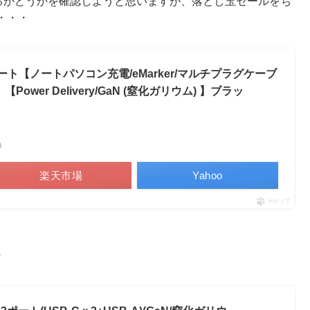
けるかどうかを確認しようと思いますが、落とし玉セールをち
・・・
ポート【ノートパソコン充電/eMarker/マルチプラグケーブ
【Power Delivery/GaN (窒化ガリウム) 】ブラッ
べ）
楽天市場
Yahoo
ポチップ
・