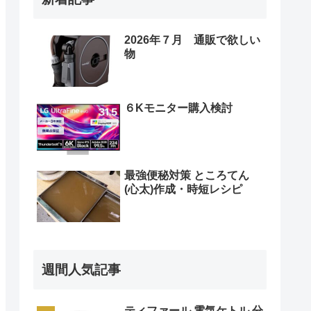
2026年７月 通販で欲しい
物
６Kモニター購入検討
最強便秘対策 ところてん
(心太)作成・時短レシピ
週間人気記事
ティファール 電気ケトル 分