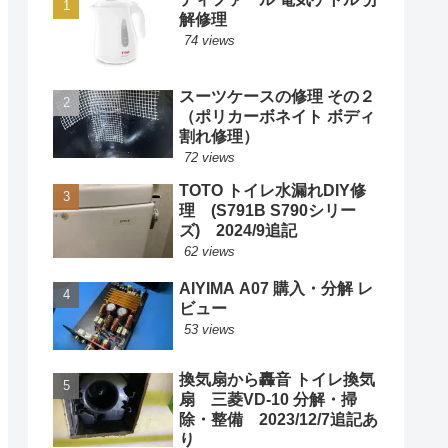
解修理
74 views
スーツケースの修理 その２
（ポリカーボネイト ボディ
割れ修理）
72 views
TOTO トイレ水漏れDIY修
理 (S791B S790シリー
ズ) 2024/9追記
62 views
AIYIMA A07 購入・分解 レ
ビュー
53 views
換気扇から轟音 トイレ換気
扇 三菱VD-10 分解・掃
除・整備 2023/12/7追記あ
り