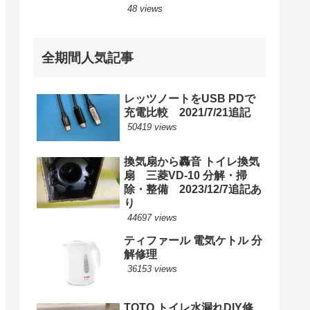
48 views
全期間人気記事
レッツノートをUSB PDで
充電比較 2021/7/21追記
50419 views
換気扇から轟音 トイレ換気
扇 三菱VD-10 分解・掃
除・整備 2023/12/7追記あ
り
44697 views
ティファール 電気ケトル 分
解修理
36153 views
TOTO トイレ水漏れDIY修