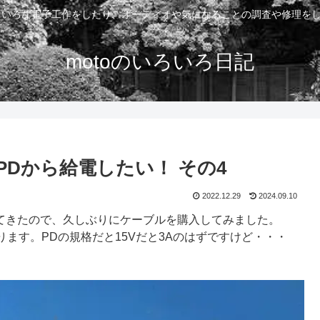
いろいろな電子工作をしたり、オーディオや気になることの調査や修理を
motoのいろいろ日記
 PDから給電したい！ その4
2022.12.29
2024.09.10
出てきたので、久しぶりにケーブルを購入してみました。
になります。PDの規格だと15Vだと3Aのはずですけど・・・