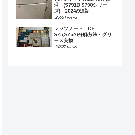
理 (S791B S790シリー
ズ) 2024/9追記
25654 views
レッツノート CF-
SZ5,SZ6の分解方法・グリ
ース交換
24827 views