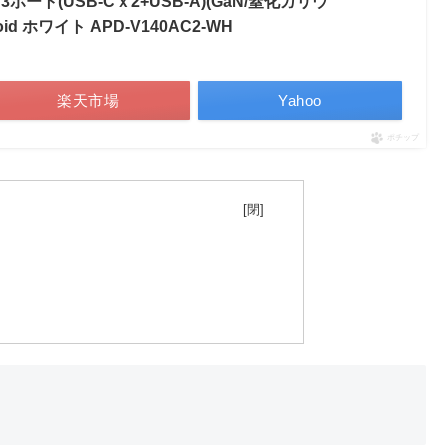
 3ポート(USB-Cｘ2+USB-A)(GaN/窒化ガリウ
roid ホワイト APD-V140AC2-WH
楽天市場
Yahoo
ポチップ
目次