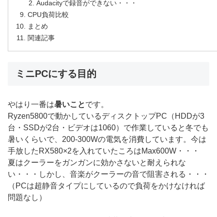
Audacityで録音ができない・・・
CPU負荷比較
まとめ
関連記事
ミニPCにする目的
やはり一番は
暑いこと
です。
Ryzen5800で動かしているディスクトップPC（HDDが3
台・SSDが2台・ビデオは1060）で作業していると冬でも
暑いくらいで、200-300Wの電気を消費しています。今は
手放したRX580×2を入れていたころはMax600W・・・
夏はクーラーをガンガンに効かさないと耐えられな
い・・・しかし、音楽がクーラーの音で阻害される・・・
（PCは超静音タイプにしているので負荷をかけなければ
問題なし）