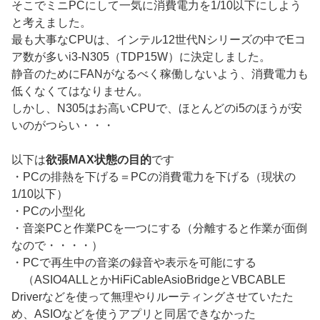
そこでミニPCにして一気に消費電力を1/10以下にしよう
と考えました。
最も大事なCPUは、インテル12世代Nシリーズの中でEコ
ア数が多いi3-N305（TDP15W）に決定しました。
静音のためにFANがなるべく稼働しないよう、消費電力も
低くなくてはなりません。
しかし、N305はお高いCPUで、ほとんどのi5のほうが安
いのがつらい・・・
以下は
欲張MAX状態の目的
です
・PCの排熱を下げる＝PCの消費電力を下げる（現状の
1/10以下）
・PCの小型化
・音楽PCと作業PCを一つにする（分離すると作業が面倒
なので・・・・）
・PCで再生中の音楽の録音や表示を可能にする
（ASIO4ALLとかHiFiCableAsioBridgeとVBCABLE
Driverなどを使って無理やりルーティングさせていたた
め、ASIOなどを使うアプリと同居できなかった