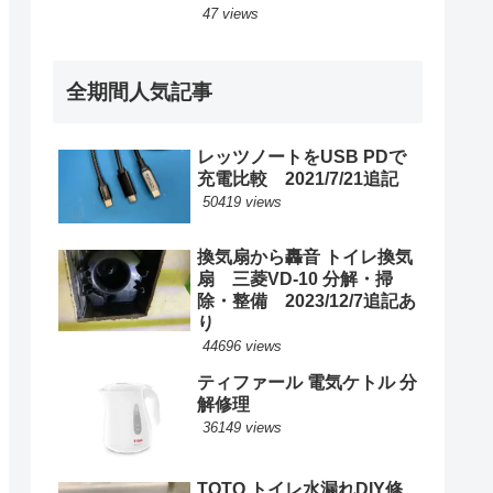
47 views
全期間人気記事
レッツノートをUSB PDで
充電比較 2021/7/21追記
50419 views
換気扇から轟音 トイレ換気
扇 三菱VD-10 分解・掃
除・整備 2023/12/7追記あ
り
44696 views
ティファール 電気ケトル 分
解修理
36149 views
TOTO トイレ水漏れDIY修