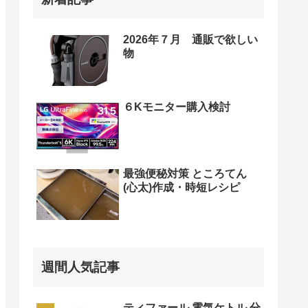
2026年７月 通販で欲しい
物
６Kモニター購入検討
最強便秘対策 ところてん
(心太)作成・時短レシピ
週間人気記事
ティファール 電気ケトル 分