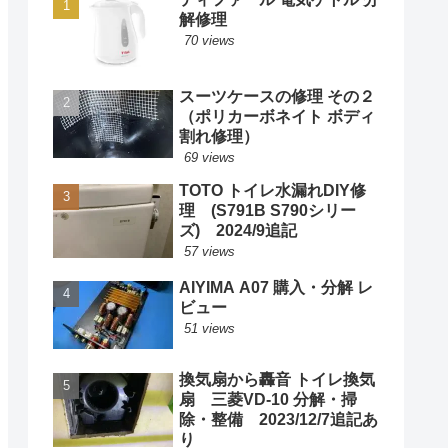
解修理
70 views
スーツケースの修理 その２
（ポリカーボネイト ボディ
割れ修理）
69 views
TOTO トイレ水漏れDIY修
理 (S791B S790シリー
ズ) 2024/9追記
57 views
AIYIMA A07 購入・分解 レ
ビュー
51 views
換気扇から轟音 トイレ換気
扇 三菱VD-10 分解・掃
除・整備 2023/12/7追記あ
り