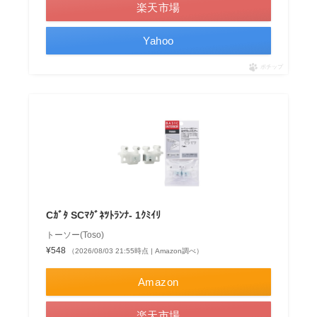
楽天市場
Yahoo
ポチップ
Cｶﾞﾀ SCﾏｸﾞﾈﾂﾄﾗﾝﾅ- 1ｸﾐｲﾘ
トーソー(Toso)
¥548
（2026/08/03 21:55時点 | Amazon調べ）
Amazon
楽天市場