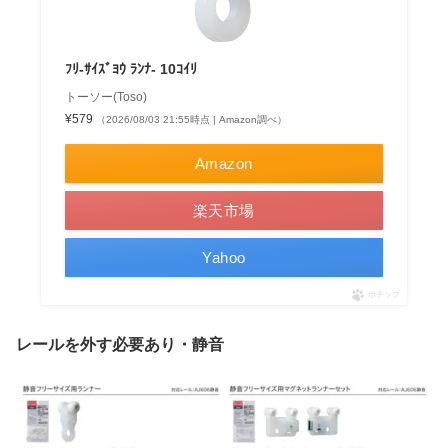
ﾌﾘ-ｻｲｽﾞﾖｳ ﾗﾝﾅ- 10ｺｲﾘ
トーソー(Toso)
¥579
（2026/08/03 21:55時点 | Amazon調べ）
Amazon
楽天市場
Yahoo
ポチップ
レールを外す必要あり・静音