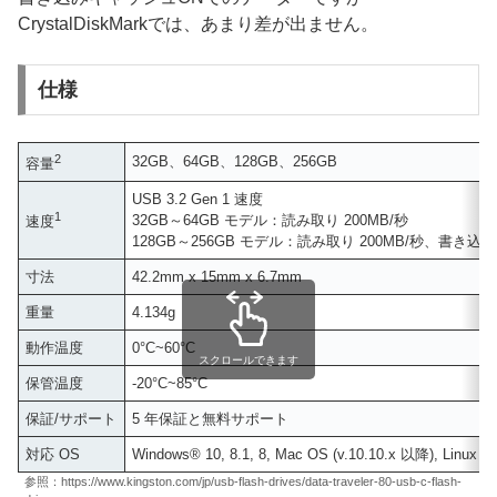
CrystalDiskMarkでは、あまり差が出ません。
仕様
2
32GB、64GB、128GB、256GB
容量
USB 3.2 Gen 1 速度
1
32GB～64GB モデル：読み取り 200MB/秒
速度
128GB～256GB モデル：読み取り 200MB/秒、書き込み 
寸法
42.2mm x 15mm x 6.7mm
重量
4.134g
動作温度
0°C~60°C
スクロールできます
保管温度
-20°C~85°C
保証/サポート
5 年保証と無料サポート
対応 OS
Windows® 10, 8.1, 8, Mac OS (v.10.10.x 以降), Linux 
参照：https://www.kingston.com/jp/usb-flash-drives/data-traveler-80-usb-c-flash-