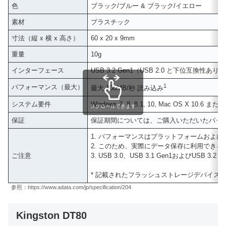
色
ブラック/ブルー & ブラック/イエロー
素材
プラスチック
寸法（縦 x 横 x 高さ）
60 x 20 x 9mm
重量
10g
インターフェース
USB 3.2 Gen1（USB 2.0 と下位互換性あり）
1
パフォーマンス（最大）
最大 100MB/秒 読み込み
システム要件
Windows 7, 8, 8.1, 10, Mac OS X 10.6
スクロールできます
保証
保証期間については、ご購入いただいたパッ
1. パフォーマンスはプラットフォームおよ
2. このため、実際にデータ保存に利用でき
ご注意
3. USB 3.0、USB 3.1 Gen1およ
* 記載されたフラッシュストレージデバイ
参照：https://www.adata.com/jp/specification/204
Kingston DT80