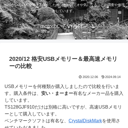
motoがいろいろな電子工作をしたり、オーディオや気になることの調査や修理
をしています。
motoのいろいろ日記
2020/12 格安USBメモリー＆最高速メモリ
ーの比較
2020.12.06
2024.09.14
USBメモリーを何種類か購入しましたので比較を行いま
す。購入条件は、
安い・まーまー
有名なメーカー品を購入
しています。
TS128GJF910だけは別格に高いですが、高速USBメモリ
ーとして購入しています。
ベンチマークソフトは有名な、
CrystalDiskMark
を使用さ
せていただきました。