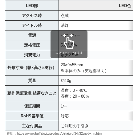
LED部
LED色
アクセス時
点滅
アイドル時
消灯
電源
バスパワー
定格電圧
5.0V±5%
スクロールできます
消費電力
最大2.5W
20×9×55mm
外形寸法（幅×高さ×奥行）
※本体のみ（突起部除く）
質量
約10g
温度：0～40℃
動作保証環境 結露なきこと
湿度：20～80％
保証期間
1年
RoHS基準値
対応
主な付属品
ご利用の手引き
参照：https://www.buffalo.jp/product/detail/ruf3-k32ga-bk_n.html