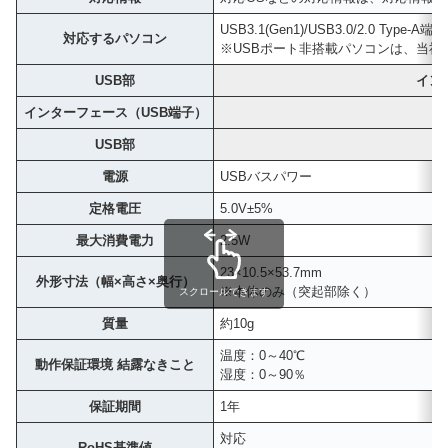
USB3.1(Gen1)/USB3.0/2.0 Ty
対応するパソコン
※USBポート非搭載パソコンは、当
USB部
イン
インターフェース（USB端子）
USB部
電源
USBバスパワー
定格電圧
5.0V±5%
最大消費電力
2.5W
23×10.5×53.7mm
外形寸法（幅×高さ×奥行）
※本体のみ（突起部除く）
スクロールできます
質量
約10g
温度：0～40℃
動作保証環境 結露なきこと
湿度：0～90％
保証期間
1年
対応
RoHS基準値