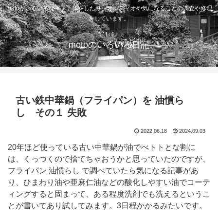
motoがいろいろな電子工作をしたり、オーディオや気になることの調査や修理
をしています。
motoのいろいろ日記
古い鉄中華鍋（フライパン）を 油慣ら
し その１ 失敗
2022.06.18
2024.09.03
20年ほど使っている古い中華鍋が油でべトトとな割に
は、くっつくので捨てちゃおうかと思っていたのですが、
フライパン 油慣らし で調べていたら気になる記事があ
り、ひまわり油や亜麻仁油などの酸化しやすい油でコーテ
ィングすると固まって、ある程度洗剤でも洗えるというこ
とが書いてあり試してみます。3日程かかるみたいです。