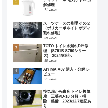
解修理
71 views
スーツケースの修理 その２
（ポリカーボネイト ボディ
割れ修理）
69 views
TOTO トイレ水漏れDIY修
理 (S791B S790シリー
ズ) 2024/9追記
58 views
AIYIMA A07 購入・分解 レ
ビュー
51 views
換気扇から轟音 トイレ換気
扇 三菱VD-10 分解・掃
除・整備 2023/12/7追記あ
り