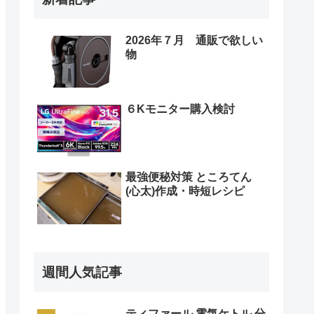
2026年７月 通販で欲しい
物
６Kモニター購入検討
最強便秘対策 ところてん
(心太)作成・時短レシピ
週間人気記事
ティファール 電気ケトル 分