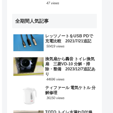
47 views
全期間人気記事
レッツノートをUSB PDで
充電比較 2021/7/21追記
50419 views
換気扇から轟音 トイレ換気
扇 三菱VD-10 分解・掃
除・整備 2023/12/7追記あ
り
44696 views
ティファール 電気ケトル 分
解修理
36150 views
TOTO トイレ水漏れDIY修