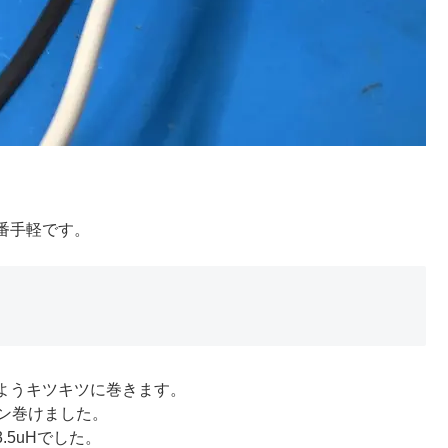
番手軽です。
ようキツキツに巻きます。
ン巻けました。
.5uHでした。