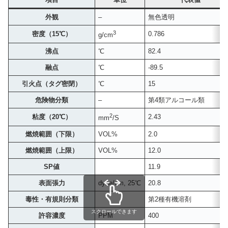
外観
–
無色透明
3
密度（15℃）
0.786
g/cm
沸点
℃
82.4
融点
℃
-89.5
引火点（タグ密閉）
℃
15
危険物分類
–
第4類アルコール類
2
粘度（20℃）
2.43
mm
/S
燃焼範囲（下限）
VOL%
2.0
燃焼範囲（上限）
VOL%
12.0
SP値
11.9
表面張力
dyne/cm, 25℃
20.8
毒性・
有規則分類
第2種有機溶剤
スクロールできます
許容濃度
PPM
400