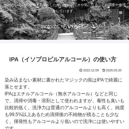
motoがいろいろな電子工作をしたり、オーディオや気になることの調査や修理
をしています。
motoのいろいろ日記
IPA（イソプロピルアルコール）の使い方
2022.12.09
2026.03.20
染み込まない素材に書かれたマジックの痕はIPAで綺麗に
落とせます。
IPAはエチルアルコール（無水アルコール）などと同じ
で、清掃や消毒・溶剤として使われますが、毒性も臭いも
比較的低く、洗浄力は普通のアルコールよりも高く、純度
も99.5%以上あるため清掃後の不純物が残ることも少な
く、揮発性もアルコールより低いので洗浄には使いやすい
です。