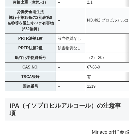
蒸気比重（空気=1）
–
2.1
労働安全衛生法
施行令第18条の2別表第9
–
NO.492 プロピルアルコー
名称等を通知すべき有害物
（632物質）
PRTR法第1種
該当物質なし
PRTR法第2種
該当物質なし
既存化学物質番号
–
（2）-207
CAS.NO.
–
67-63-0
TSCA登録
–
有
国連番号
–
1219
IPA（イソプロピルアルコール）の注意事
項
MinacolorHP参照