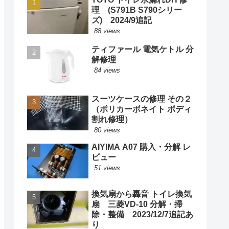
理 (S791B S790シリー
ズ) 2024/9追記
88 views
ティファール 電気ケトル 分
解修理
84 views
スーツケースの修理 その２
（ポリカーボネイト ボディ
割れ修理）
80 views
AIYIMA A07 購入・分解 レ
ビュー
51 views
換気扇から轟音 トイレ換気
扇 三菱VD-10 分解・掃
除・整備 2023/12/7追記あ
り