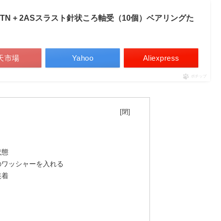
15TN + 2ASスラスト針状ころ軸受（10個）ベアリングた
天市場
Yahoo
Aliexpress
ポチップ
目次
状態
のワッシャーを入れる
装着