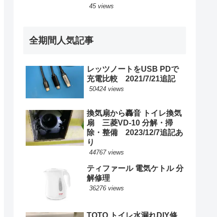
45 views
全期間人気記事
レッツノートをUSB PDで
充電比較 2021/7/21追記
50424 views
換気扇から轟音 トイレ換気
扇 三菱VD-10 分解・掃
除・整備 2023/12/7追記あ
り
44767 views
ティファール 電気ケトル 分
解修理
36276 views
TOTO トイレ水漏れDIY修