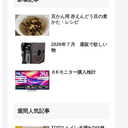
豆かん用 赤えんどう豆の煮
かた・レシピ
2026年７月 通販で欲しい
物
６Kモニター購入検討
週間人気記事
TOTO トイレ水漏れDIY修