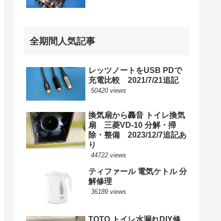
全期間人気記事
レッツノートをUSB PDで
充電比較 2021/7/21追記
50420 views
換気扇から轟音 トイレ換気
扇 三菱VD-10 分解・掃
除・整備 2023/12/7追記あ
り
44722 views
ティファール 電気ケトル 分
解修理
36189 views
TOTO トイレ水漏れDIY修