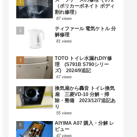
（ポリカーボネイト ボディ
割れ修理）
87 views
ティファール 電気ケトル 分
解修理
81 views
TOTO トイレ水漏れDIY修
理 (S791B S790シリー
ズ) 2024/9追記
67 views
換気扇から轟音 トイレ換気
扇 三菱VD-10 分解・掃
除・整備 2023/12/7追記あ
り
55 views
AIYIMA A07 購入・分解 レ
ビュー
47 views