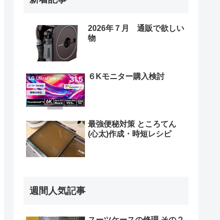
2026年７月 通販で欲しい
物
６Kモニター購入検討
最強便秘対策 ところてん
(心太)作成・時短レシピ
週間人気記事
スーツケースの修理 その２