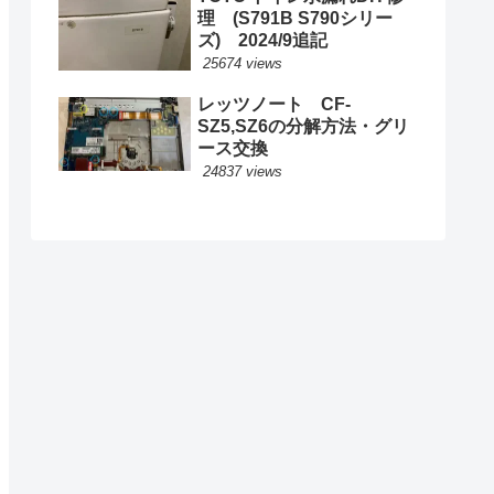
理 (S791B S790シリー
ズ) 2024/9追記
25674 views
レッツノート CF-
SZ5,SZ6の分解方法・グリ
ース交換
24837 views