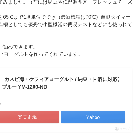
てみました。（前には納豆や低温調理肉・フレッシュチーズ
65℃まで1度単位ででき（最新機種は70℃）自動タイマー
温槽としても優秀で小型機器の簡易テストなどにも使われて
お勧めできます。
しいヨーグルトを作ってくれています。
販・カスピ海・ケフィアヨーグルト / 納豆・甘酒に対応】
ルー YM-1200-NB
べ）
楽天市場
Yahoo
ポチップ