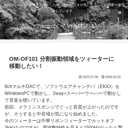
motoがいろいろな電子工作をしたり、オーディオや気になることの調査や修理
をしています。
motoのいろいろ日記
OM-OF101 分割振動領域をツィーターに
移動したい！
2023.07.08
2026.03.20
8chマルチDACで、ソフトウエアチャンデバ（EKIO）を
WindowsPCで動かし、2way+スーパーウーハーで動かし
て音楽を聴いています。
前回、メラミンスポンジでぐっと音質が上がったのです
が、そうすると中音域が気になり始めました。
今のツィーターは中華リボンツィーターでカットオフ
3kHzなのですが、周波数特性を見ると1500Hzだったら繋