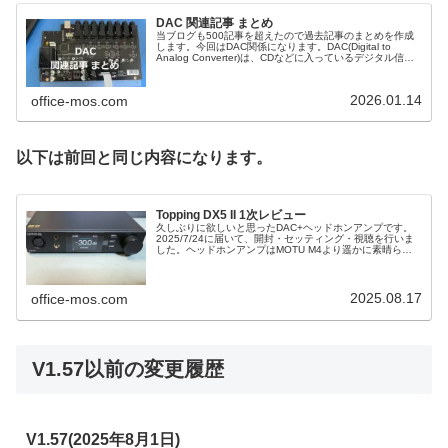
DAC 関連記事 まとめ
当ブログも500記事を超えたので過去記事のまとめを作成
します。今回はDAC関係になります。DAC(Digital to
Analog Converter)は、CDなどに入っているデジタル信号
をアナログ信号に変換する機器で、デジタル音源をアナロ
グに変換して音楽などを聴くために使用する機器です。
2026.01.14
office-mos.com
以下は前回と同じ内容になります。
Topping DX5 II 1次レビュー
久しぶりに欲しいと思ったDAC+ヘッドホンアンプです。
2025/7/24に届いて、開封・セッティング・視聴を行いま
した。ヘッドホンアンプはMOTU M4より遥かに素晴らし
く、S/Nなども分からないかと思ったのですが無音時がよ
り静かな感じで素晴らしい。DACは同じくTopping DM7と
の比較になりますが、同じく無音時が素晴らしく、メリハ
リをより感じます。
2025.08.17
office-mos.com
V1.57以前の変更履歴
V1.57(2025年8月1日)