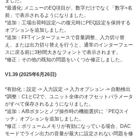
ました。
*最適化: メニューのEQ項目が、数字だけでなく「数字+名
前」で表示されるようになりました。
*追加：工場出荷時設定への復元時にPEQ設定を保持する
オプションを追加しました。
*追加：FFTインターフェースで音量調整、入力切り替
え、または出力切り替えを行うと、通常のインターフェー
スに戻る前に3秒間大きなフォントで表示されます。
*修正：その他の既知の問題をいくつか修正しました。
V1.39 (2025年6月26日)
*有効化：設定 -> 入力設定 -> 入力オプション -> 自動検出
*調整：C1とC2で、ユニット全体のオフセットパラメータ
がすべて保存されるようになりました。
*追加：A/Bボタンとノブ操作時の機能選択に「PEQスイ
ッチ」オプションを追加しました。
*修正：ボリュームメモリが有効になっている場合、DAC
モードでライン出力の音量が最大に設定されない問題を修