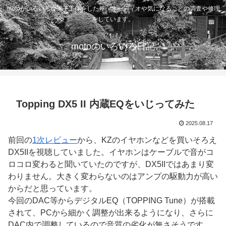
motoがいろいろな電子工作をしたり、オーディオや気になることの調査や修理
をしています。
motoのいろいろ日記
Topping DX5 II 内蔵EQをいじってみた
2025.08.17
前回の
1次レビュー
から、KZのイヤホンなどを買いそろえ
DX5IIを視聴していました。イヤホンはケーブルで音がコ
ロコロ変わると聞いていたのですが、DX5IIではあまり変
わりません。大きく変わらないのはアンプの駆動力が高い
からだと思っています。
今回のDAC等からデジタルEQ（TOPPING Tune）が搭載
されて、PCから細かく調整が出来るようになり、さらに
DAC内で調整しているので音質の劣化が無さそうです。