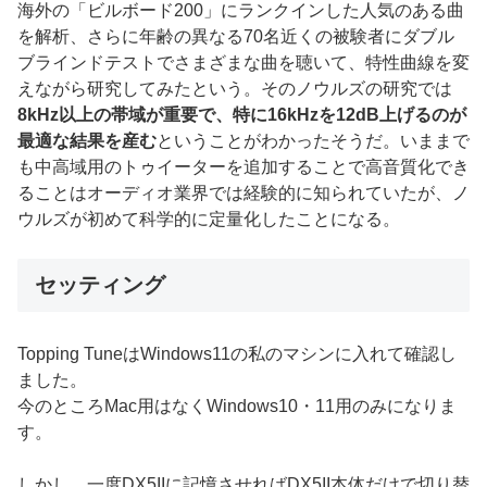
海外の「ビルボード200」にランクインした人気のある曲
を解析、さらに年齢の異なる70名近くの被験者にダブル
ブラインドテストでさまざまな曲を聴いて、特性曲線を変
えながら研究してみたという。そのノウルズの研究では
8kHz以上の帯域が重要で、特に16kHzを12dB上げるのが
最適な結果を産む
ということがわかったそうだ。いままで
も中高域用のトゥイーターを追加することで高音質化でき
ることはオーディオ業界では経験的に知られていたが、ノ
ウルズが初めて科学的に定量化したことになる。
セッティング
Topping TuneはWindows11の私のマシンに入れて確認し
ました。
今のところMac用はなくWindows10・11用のみになりま
す。
しかし、一度DX5IIに記憶させればDX5II本体だけで切り替