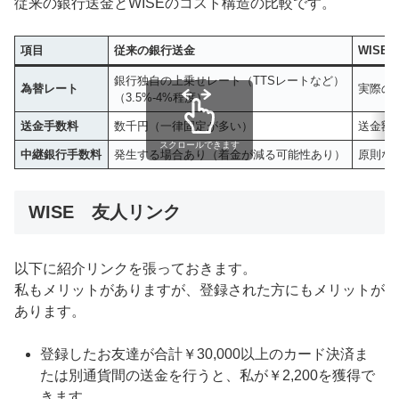
従来の銀行送金とWISEのコスト構造の比較です。
項目
従来の銀行送金
WISE
銀行独自の上乗せレート（TTSレートなど）
為替レート
実際の
（3.5%-4%程度）
送金手数料
数千円（一律固定が多い）
送金額
スクロールできます
中継銀行手数料
発生する場合あり（着金が減る可能性あり）
原則な
WISE 友人リンク
以下に紹介リンクを張っておきます。
私もメリットがありますが、登録された方にもメリットが
あります。
登録したお友達が合計￥30,000以上のカード決済ま
たは別通貨間の送金を行うと、私が￥2,200を獲得で
きます。