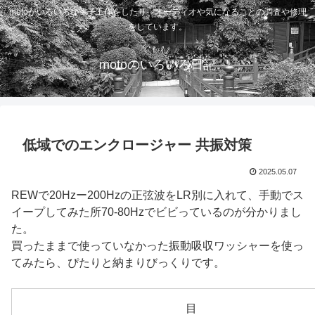
motoがいろいろな電子工作をしたり、オーディオや気になることの調査や修理
をしています。
motoのいろいろ日記
低域でのエンクロージャー 共振対策
2025.05.07
REWで20Hzー200Hzの正弦波をLR別に入れて、手動でス
イープしてみた所70-80Hzでビビっているのが分かりまし
た。
買ったままで使っていなかった振動吸収ワッシャーを使っ
てみたら、ぴたりと納まりびっくりです。
目