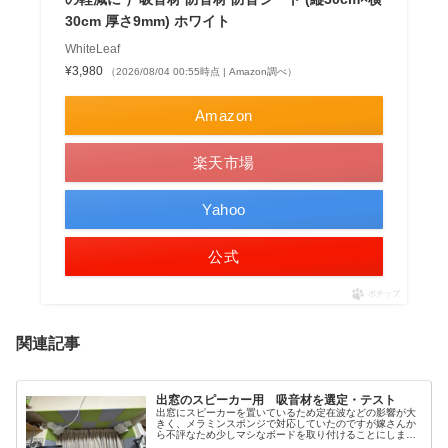
30cm 厚さ9mm) ホワイト
WhiteLeaf
¥3,980
（2026/08/04 00:55時点 | Amazon調べ）
Amazon
楽天市場
Yahoo
公式
ポチップ
関連記事
出窓のスピーカー用 吸音材を選定・テスト
出窓にスピーカーを置いているため定在波などの影響が大
きく、メラミンスポンジで対応していたのですが嫁さんか
ら不評なため少しマシなボードを取り付けることにしまし
た。オーディオルーム 関連記事 まとめに今までの記事は