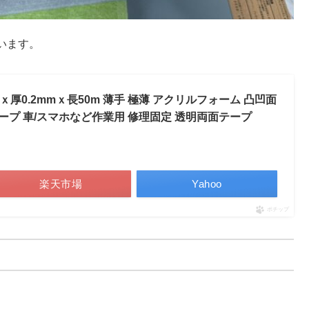
います。
ｘ厚0.2mmｘ長50m 薄手 極薄 アクリルフォーム 凸凹面
用テープ 車/スマホなど作業用 修理固定 透明両面テープ
楽天市場
Yahoo
ポチップ