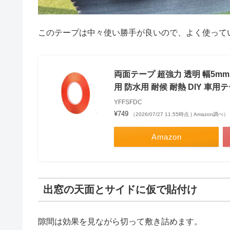
このテープは中々使い勝手が良いので、よく使って
両面テープ 超強力 透明 幅5mm
用 防水用 耐候 耐熱 DIY 車
YFFSFDC
¥749
（2026/07/27 11:55時点 | Amazon調べ）
Amazon
出窓の天面とサイドに仮で貼付け
隙間は効果を見ながら切って敷き詰めます。