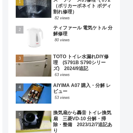
（ポリカーボネイト ボディ
割れ修理）
82 views
ティファール 電気ケトル 分
解修理
80 views
TOTO トイレ水漏れDIY修
理 (S791B S790シリー
ズ) 2024/9追記
63 views
AIYIMA A07 購入・分解 レ
ビュー
53 views
換気扇から轟音 トイレ換気
扇 三菱VD-10 分解・掃
除・整備 2023/12/7追記あ
り