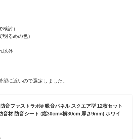
で検討）
で明るめの色）
れ以外
希望に近いので選定しました。
】防音ファストラボ® 吸音パネル スクエア型 12枚セット
材 防音シート (縦30cm×横30cm 厚さ9mm) ホワイ
べ）