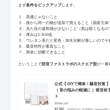
まず
条件をピックアップ
します。
１．高価じゃないこと
２．後から同一の物が追加で買えること（国産主体
３．見た目の違和感が少ないこと（黒は暗くなるの
４．厚みは1-3cm迄
５．ウレタン系だと変色・加水分解が激しいのでそ
６．吸音特性が素直なこと
７．簡単に切断できること
ということで
防音ファストラボのスクエア型
が一番
公式【 DIYで簡単！騒音対策 
（ 音の悩みの軽減に ）吸音材 防音
ト
WhiteLeaf
¥3,980
（2026/07/27 23:55時点 | Amazon調