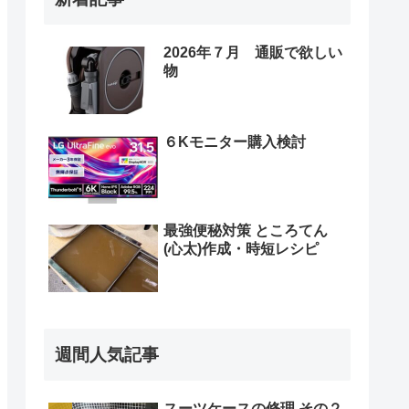
2026年７月 通販で欲しい
物
６Kモニター購入検討
最強便秘対策 ところてん
(心太)作成・時短レシピ
週間人気記事
スーツケースの修理 その２