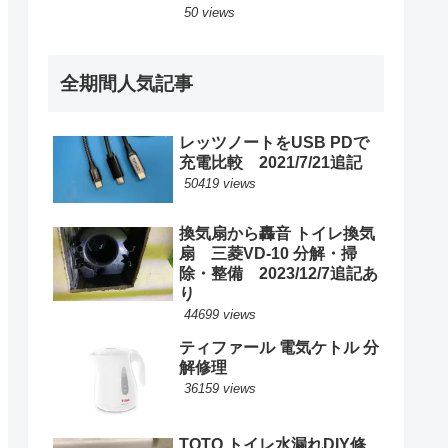
50 views
全期間人気記事
レッツノートをUSB PDで
充電比較 2021/7/21追記
50419 views
換気扇から轟音 トイレ換気
扇 三菱VD-10 分解・掃
除・整備 2023/12/7追記あ
り
44699 views
ティファール 電気ケトル 分
解修理
36159 views
TOTO トイレ水漏れDIY修