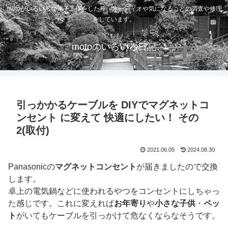
motoがいろいろな電子工作をしたり、オーディオや気になることの調査や修理
をしています。
motoのいろいろ日記
引っかかるケーブルを DIYでマグネットコ
ンセント に変えて 快適にしたい！ その
2(取付)
2021.06.05
2024.08.30
Panasonicの
マグネットコンセント
が届きましたので交換
します。
卓上の電気鍋などに使われるやつをコンセントにしちゃっ
た感じです。これに変えれば
お年寄り
や
小さな子供
・
ペッ
ト
がいてもケーブルを引っかけて危なくならなそうです。