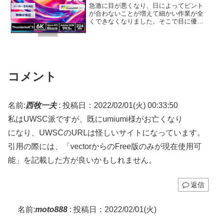
急激に目が悪くなり、日によってピント
が合わないことが増えて細かい作業が全
くできなくなりました。そこで目に優し
く、コントラストがあるモニターを購入
しようと考え、6Kモニターを比較してみ
ました。
コメント
名前:
西牧一夫
:
投稿日：2022/02/01(火) 00:33:50
私はUWSC派ですが、既にumiumi様がお亡くなり
になり、UWSCのURLは怪しいサイトになっています。
引用の際には、「vectorからのFree版のみが現在使用可
能」を記載した方が良いかもしれません。
返信
名前:
moto888
:
投稿日：2022/02/01(火)