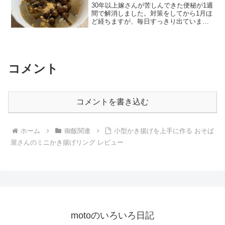
30年以上嫁さんが苦しんできた便秘が1週
間で解消しました。対策をしてから1月ほ
ど経ちますが、毎日すっきり出ていま
す。最初は市販のところてんを購入して
いたのですが量が少なくて高めだったの
で、美味しくて繊維質の多いところてん
を目指して試行錯誤した記録です。
コメント
コメントを書き込む
ホーム
御飯関連
小型かき揚げを上手に作る おそば
屋さんのミニかき揚げリング レビュー
motoのいろいろ日記