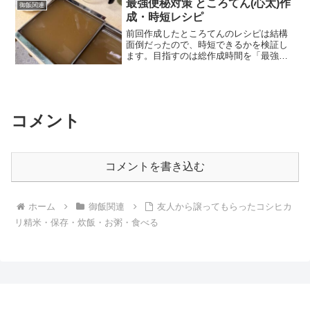
最強便秘対策 ところてん(心太)作
御飯関連
成・時短レシピ
前回作成したところてんのレシピは結構
面倒だったので、時短できるかを検証し
ます。目指すのは総作成時間を「最強便
秘対策 天草から繊維質の多い ところてん
(心太)作成・レシピ」の1/3以下にしたい
と思っています。どこまで時短できるで
しょうか？
コメント
コメントを書き込む
ホーム
御飯関連
友人から譲ってもらったコシヒカ
リ精米・保存・炊飯・お粥・食べる