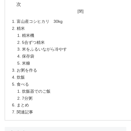
富山産コシヒカリ 30kg
精米
精米機
5合ずつ精米
米をふるいながら冷やす
保存袋
米糠
お粥を作る
炊飯
食べる
炊飯器でのご飯
7分粥
まとめ
関連記事