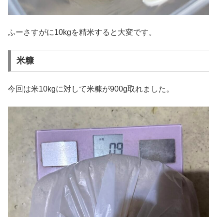
ふーさすがに10kgを精米すると大変です。
米糠
今回は米10kgに対して米糠が900g取れました。