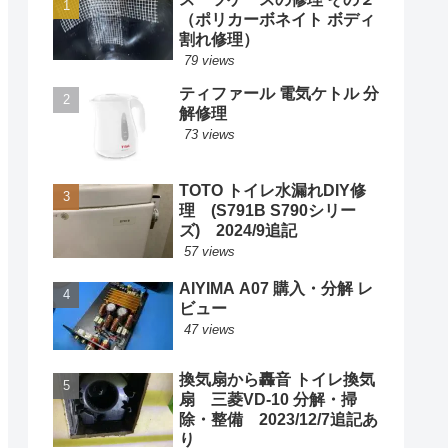
（ポリカーボネイト ボディ
割れ修理）
79 views
ティファール 電気ケトル 分
解修理
73 views
TOTO トイレ水漏れDIY修
理 (S791B S790シリー
ズ) 2024/9追記
57 views
AIYIMA A07 購入・分解 レ
ビュー
47 views
換気扇から轟音 トイレ換気
扇 三菱VD-10 分解・掃
除・整備 2023/12/7追記あ
り