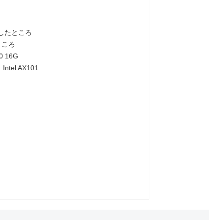
外したところ
ところ
0 16G
tel AX101