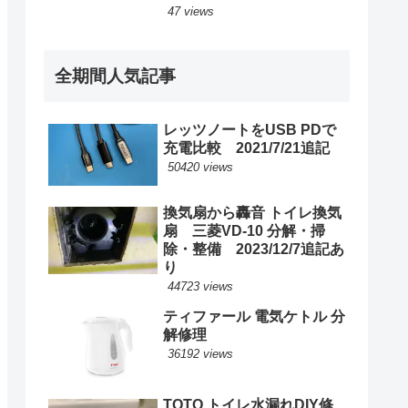
47 views
全期間人気記事
レッツノートをUSB PDで
充電比較 2021/7/21追記
50420 views
換気扇から轟音 トイレ換気
扇 三菱VD-10 分解・掃
除・整備 2023/12/7追記あ
り
44723 views
ティファール 電気ケトル 分
解修理
36192 views
TOTO トイレ水漏れDIY修