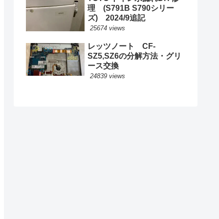
理 (S791B S790シリー
ズ) 2024/9追記
25674 views
レッツノート CF-
SZ5,SZ6の分解方法・グリ
ース交換
24839 views