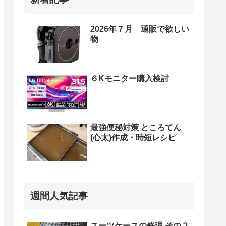
2026年７月 通販で欲しい
物
６Kモニター購入検討
最強便秘対策 ところてん
(心太)作成・時短レシピ
週間人気記事
スーツケースの修理 その２