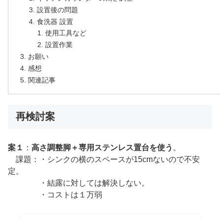
設置後の問題
食洗器 設置
使用工具など
設置作業
お願い
感想
関連記事
再検討案
案１
：
高さ調整脚＋専用ステンレス置台を使う
。
課題：・シンクの横のスペースが15cmないので不安
定。
・結露に対しては解決しない。
・コストは１万弱