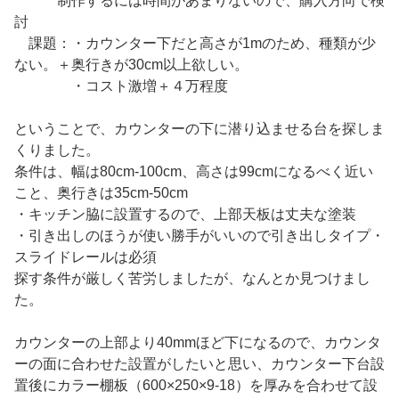
制作するには時間があまりないので、購入方向で検
討
課題：・カウンター下だと高さが1mのため、種類が少
ない。＋奥行きが30cm以上欲しい。
・コスト激増＋４万程度
ということで、カウンターの下に潜り込ませる台を探しま
くりました。
条件は、幅は80cm-100cm、高さは99cmになるべく近い
こと、奥行きは35cm-50cm
・キッチン脇に設置するので、上部天板は丈夫な塗装
・引き出しのほうが使い勝手がいいので引き出しタイプ・
スライドレールは必須
探す条件が厳しく苦労しましたが、なんとか見つけまし
た。
カウンターの上部より40mmほど下になるので、カウンタ
ーの面に合わせた設置がしたいと思い、カウンター下台設
置後にカラー棚板（600×250×9-18）を厚みを合わせて設