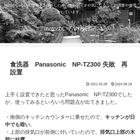
motoがいろいろな電子工作をしたり、オーディオや気になることの調査や修理
をしています。
motoのいろいろ日記
食洗器 Panasonic NP-TZ300 失敗 再
設置
2021.05.08
2024.08.29
上手く設置できたと思ったPanasonic NP-TZ300でした
が、使ってみるといろいろ問題点が出てきました。
・南側のキッチンカウンターに乗せたので、
キッチンが日
中でも暗い
。
・上部の排気口が前側に付いていたので、
排気口上部の木
部に結露
。