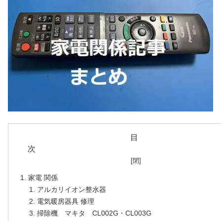
目
家電 関係
アルカリイオン整水器
電気暖房器具 修理
掃除機 マキタ CL002G・CL003G