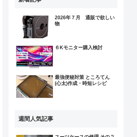
2026年７月 通販で欲しい
物
６Kモニター購入検討
最強便秘対策 ところてん
(心太)作成・時短レシピ
週間人気記事
スーツケースの修理 その２