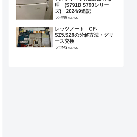
理 (S791B S790シリー
ズ) 2024/9追記
25689 views
レッツノート CF-
SZ5,SZ6の分解方法・グリ
ース交換
24843 views