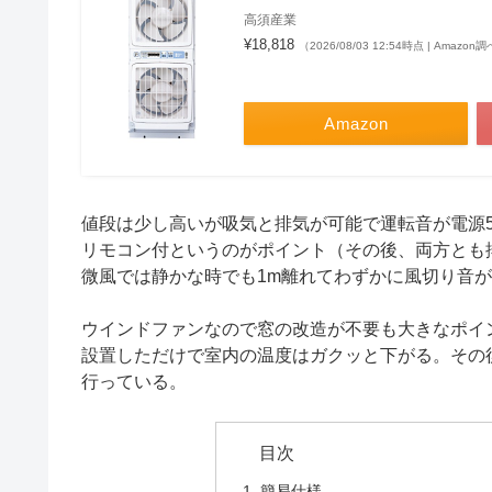
高須産業
¥18,818
（2026/08/03 12:54時点 | Amazon
Amazon
値段は少し高いが吸気と排気が可能で運転音が電源50
リモコン付というのがポイント（その後、両方とも
微風では静かな時でも1m離れてわずかに風切り音が
ウインドファンなので窓の改造が不要も大きなポイ
設置しただけで室内の温度はガクッと下がる。その
行っている。
簡易仕様