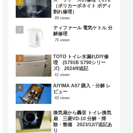
（ポリカーボネイト ボディ
割れ修理）
89 views
ティファール 電気ケトル 分
解修理
76 views
TOTO トイレ水漏れDIY修
理 (S791B S790シリー
ズ) 2024/9追記
61 views
AIYIMA A07 購入・分解 レ
ビュー
60 views
換気扇から轟音 トイレ換気
扇 三菱VD-10 分解・掃
除・整備 2023/12/7追記あ
り