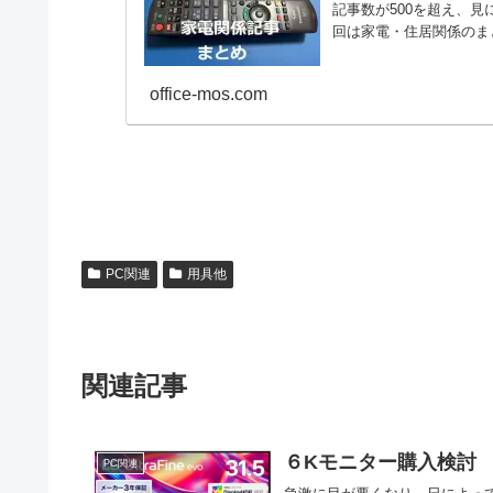
記事数が500を超え、
回は家電・住居関係のま
office-mos.com
PC関連
用具他
関連記事
６Kモニター購入検討
PC関連