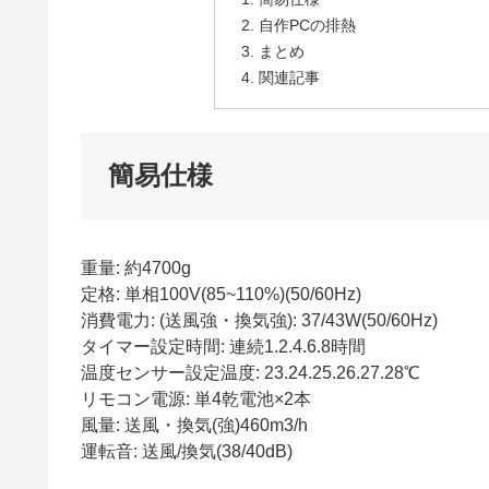
自作PCの排熱
まとめ
関連記事
簡易仕様
重量: 約4700g
定格: 単相100V(85~110%)(50/60Hz)
消費電力: (送風強・換気強): 37/43W(50/60Hz)
タイマー設定時間: 連続1.2.4.6.8時間
温度センサー設定温度: 23.24.25.26.27.28℃
リモコン電源: 単4乾電池×2本
風量: 送風・換気(強)460m3/h
運転音: 送風/換気(38/40dB)