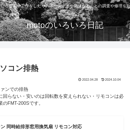
いろいろな電子工作をしたり、オーディオや気になることの調査や修理を
motoのいろいろ日記
 パソコン排熱
2022.04.28
2024.10.04
ファンでの排熱
に回らない・安いのは回転数を変えられない・リモコンは必
FMT-200Sです。
ン 同時給排形窓用換気扇 リモコン対応