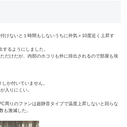
付けないと１時間もしないうちに外気＋10度近く上昇す
出するようにしました。
せただけだが、内部のホコリも外に排出されるので部屋も埃
コリしか付いていません。
リが入りにくい。
PC周りのファンは超静音タイプで温度上昇しないと回らな
数も激減した。