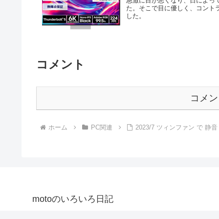
急激に目が悪くなり、日によっ
た。そこで目に優しく、コント
した。
コメント
コメン
ホーム
PC関連
2023/7 ツィンファン で 静
motoのいろいろ日記