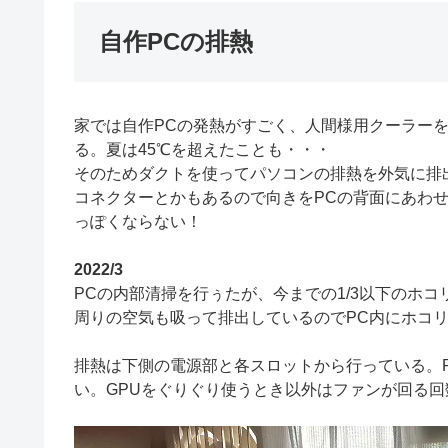
自作PCの排熱
家では自作PCの発熱がすごく、人間様用クーラーを
る。夏は45℃を超えたことも・・・
そのためダクトを使ってパソコンの排熱を外気に排
コネクターとかもあるので向きをPCの背面にあわ
っぽくならない！
2022/3
PCの内部清掃を行ぅたが、今までの1/3以下のホ
周りの空気も吸って排出しているのでPC内にホコ
排熱は下側の電源部と各スロットから行っている。
い。GPUをぐりぐり使うとき以外はファンが回る回