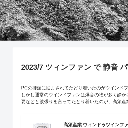
motoが
2023/7 ツィンファン で 静音
PCの排熱に悩まされてたどり着いたのがウインド
しかし通常のウインドファンは爆音の物が多く静か
要などと欲張りを言ってたどり着いたのが、高須産業の
高須産業 ウィンドゥツインファ