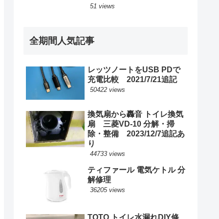
51 views
全期間人気記事
レッツノートをUSB PDで
充電比較 2021/7/21追記
50422 views
換気扇から轟音 トイレ換気
扇 三菱VD-10 分解・掃
除・整備 2023/12/7追記あ
り
44733 views
ティファール 電気ケトル 分
解修理
36205 views
TOTO トイレ水漏れDIY修