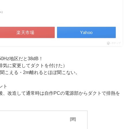
調べ）
楽天市場
Yahoo
ポチップ
Hz地区だと38dB！
排気に変更してダクトを付けた）
聞こえる・2m離れるとほぼ聞こない。
ント
後、改造して通常時は自作PCの電源部からダクトで排熱を
目次