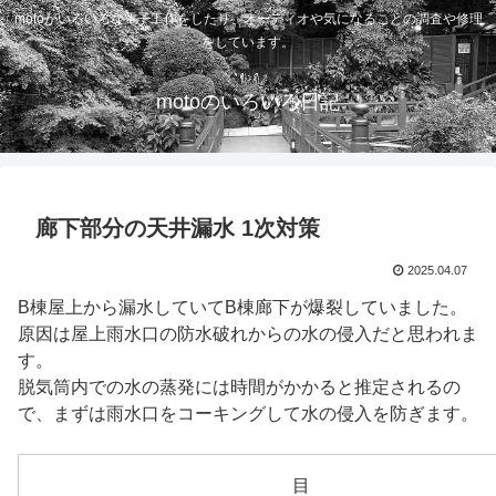
motoがいろいろな電子工作をしたり、オーディオや気になることの調査や修理
をしています。
motoのいろいろ日記
廊下部分の天井漏水 1次対策
2025.04.07
B棟屋上から漏水していてB棟廊下が爆裂していました。
原因は屋上雨水口の防水破れからの水の侵入だと思われま
す。
脱気筒内での水の蒸発には時間がかかると推定されるの
で、まずは雨水口をコーキングして水の侵入を防ぎます。
目