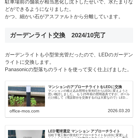
駐車場前の舗装が相当悪化し沈下したせいで、水たまりな
どができるようになりました。
かつ、細かい石がアスファルトから分離しています。
ガーデンライト交換 2024/10完了
ガーデンライトも小型蛍光管だったので、LEDのガーデン
ライトに交換します。
Panasonicの型落ちのライトを使って安く仕上げました。
マンションのアプローチライトをLEDに交換
マンションの植え込み照明を蛍光灯からLEDに変えようと
思い検討しました。 もう25年前の照明器具ですが、ポール
だけ残して（埋設部分を交換するのは大変なので）LED化
しようと思います。
2026.03.20
office-mos.com
LED電球選定 マンション アプローチライト
旧松下電工製の蛍光灯アプローチライトをLEDに変更しよ