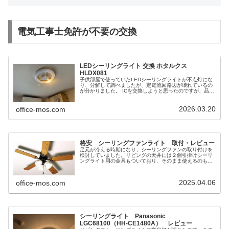
電気工事士免許が不要の交換
LEDシーリングライト 交換 ホタルクス
HLDX081
子供部屋で使っていたLEDシーリングライトが不点灯にな
り、分解して調べましたが、定電流回路辺が壊れているの
が分かりました。 ICを交換しようと思ったのですが、品番
が探し切れず安いシーリングライトを探して交換します。
リモコンとか調光とかは不要なので、シンプルな物を探し
2026.03.20
ていたら日本メーカー（ホタルクス）のシーリングライト
office-mos.com
が3kほどでありましたので速攻で交換です。
格安 シーリングファンライト 取付・レビュー
足元が冷える時期になり、シーリングファンの取り付けを
検討していました。リビングの天井には２個引掛けシーリ
ングライト用の金具もついており、そのまま使えるのもポ
イントでした。ライトは特に必要なかったですが6-8畳なら
照明としても十分だと思います。又、風の向きも上側・下
側と切り替えができるので、夏でも使えます。
2025.04.06
office-mos.com
シーリングライト Panasonic
LGC68100（HH-CE1480A） レビュー