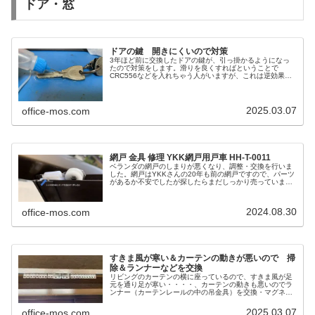
ドア・窓
ドアの鍵 開きにくいので対策
3年ほど前に交換したドアの鍵が、引っ掛かるようになっ
たので対策をします。滑りを良くすればということで
CRC556などを入れちゃう人がいますが、これは逆効果で
す。最初は問題ないですがしばらくすると油分が埃を呼ん
で固形化し、鍵がダメになります。
2025.03.07
office-mos.com
網戸 金具 修理 YKK網戸用戸車 HH-T-0011
ベランダの網戸のしまりが悪くなり、調整・交換を行いま
した。網戸はYKKさんの20年も前の網戸ですので、パーツ
があるか不安でしたが探したらまだしっかり売っていまし
た。素晴らしいです。
2024.08.30
office-mos.com
すきま風が寒い＆カーテンの動きが悪いので 掃
除＆ランナーなどを交換
リビングのカーテンの横に座っているので、すきま風が足
元を通り足が寒い・・・・、カーテンの動きも悪いのでラ
ンナー（カーテンレールの中の吊金具）を交換・マグネッ
トで止まるマグネットランナーを追加・アジャースターフ
ックの折れもあったのでアジャスターフックも全交換しま
2025.03.07
office-mos.com