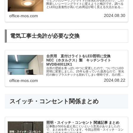
リビングのシーリングライトの蛍光灯が切れたので、この
際新しいシーリングライトに変えようと検討です。調べる
とLEDは直進性が高いため周辺が暗く見える欠点があるの
で、リビングですから広範囲に光が届くシーリングライト
を探していました。やはりPanasonicにいいのがありまし
2024.08.30
office-mos.com
た。AIR Panel シリーズです。調光と調色ができる＆12畳
以上で探すとさすがにお高い！
電気工事士免許が必要な交換
台所用 直付けライトをLED照明に交換
NEC（ホタルクス）製 キッチンライト
MVDB40012K1
台所の壁紙を青っぽいやつに変更したので、ついでにLED
照明に変更しました。25年も使っていた器具なので、蛍光
灯の飾りプラスチックも割れてしまい替時です。元の照明
を確認したら40Wの直管蛍光灯で、取付ビスの間隔が
2024.08.22
office-mos.com
900mm・中央に直接配線されています。同じ位置に取り付
けられるのがベストなので、この寸法で取り付けられる器
具を検討しました。
スイッチ・コンセント関係まとめ
照明・スイッチ・コンセント 関連記事 まとめ
記事数が500を超え見にくいという意見がありましたの
で、まとめを作っています。今回は照明・スイッチ・コン
セントのまとめになります。