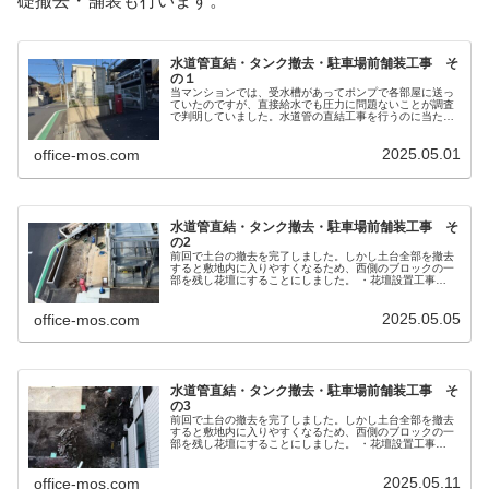
礎撤去・舗装も行います。
水道管直結・タンク撤去・駐車場前舗装工事 そ
の１
当マンションでは、受水槽があってポンプで各部屋に送っ
ていたのですが、直接給水でも圧力に問題ないことが調査
で判明していました。水道管の直結工事を行うのに当た
り、以下の工事も同時に行います。 ・水道管直結
（2025/4） ・タンク撤去（2025/4） ・タンク土台撤去工
2025.05.01
（2025/4） ➡今回のブログはここまでになります。
office-mos.com
水道管直結・タンク撤去・駐車場前舗装工事 そ
の2
前回で土台の撤去を完了しました。しかし土台全部を撤去
すると敷地内に入りやすくなるため、西側のブロックの一
部を残し花壇にすることにしました。 ・花壇設置工事
（2025/4-5） ・駐車場ポール土台設置（2025/5） ・駐車
場入り口コンクリート部舗装（2025/5）➡今回のブログは
2025.05.05
ここまでになります。
office-mos.com
水道管直結・タンク撤去・駐車場前舗装工事 そ
の3
前回で土台の撤去を完了しました。しかし土台全部を撤去
すると敷地内に入りやすくなるため、西側のブロックの一
部を残し花壇にすることにしました。 ・花壇設置工事
（2025/4-5） ・駐車場ポール土台設置（2025/5） ・駐車
場入り口コンクリート部舗装（2025/5）➡今回のブログは
2025.05.11
ここまでになります。
office-mos.com