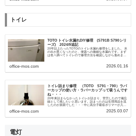
した。
トイレ
TOTO トイレ水漏れDIY修理 (S791B S790シリ
ーズ) 2024/9追記
20年以上たったTOTOのトイレ水漏れ修理をしました。 水
の出が悪くなったのと、便器への微細な水漏れです。まず
は色々調べてトイレので修理方法を確認しながら進めまし
た。構造が単純なので、理解したら修理は難しくはないで
す。 20年以上たっても部品が豊富に手に入るのはエコで素
2026.01.16
晴らしいです。
office-mos.com
トイレ詰まり修理 （TOTO S791・790）ラバ
ーカップの使い方・ラバーカップって吸うんです
ね・・・
20年来詰まらなかったトイレが詰まり、苦労したので備忘
録として残したいと思います。詰まったのは生理用品を流
したのが原因でした・・・中に高分子吸収ポリマーが入っ
ているので、水で大きく膨れ排水管に詰まってしまったの
2025.03.07
office-mos.com
です。
電灯