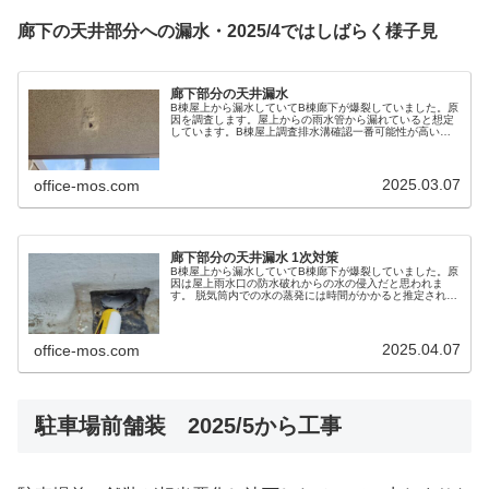
廊下の天井部分への漏水・2025/4ではしばらく様子見
廊下部分の天井漏水
B棟屋上から漏水していてB棟廊下が爆裂していました。原
因を調査します。屋上からの雨水管から漏れていると想定
しています。B棟屋上調査排水溝確認一番可能性が高い雨
水管の所を確認します。写真では分かりにくいですが、防
水用のゴムシートと雨水管部分が...
2025.03.07
office-mos.com
廊下部分の天井漏水 1次対策
B棟屋上から漏水していてB棟廊下が爆裂していました。原
因は屋上雨水口の防水破れからの水の侵入だと思われま
す。 脱気筒内での水の蒸発には時間がかかると推定される
ので、まずは雨水口をコーキングして水の侵入を防ぎま
す。
2025.04.07
office-mos.com
駐車場前舗装 2025/5から工事