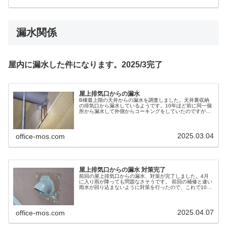
漏水関係
屋内に漏水した件になります。2025/3完了
屋上排気口からの漏水
B棟最上階の天井からの漏水を調査しました。天井裏収納
の排気口から漏水しているようです。10年ほど前に同一個
所から漏水して外側からコーキングをしていたのですが、
コーキングの柔軟性が失われ隙間から再度水が浸透したよ
うです。
2025.03.04
office-mos.com
屋上排気口からの漏水 対策完了
前回の屋上排気口からの漏水、対策が完了しました。4月
に入り雨が降っても問題なさそうです。 前回の補修と違い
雨水が回り込まないように対策を行ったので、これで10年
以上は大丈夫だと思います。
2025.04.07
office-mos.com