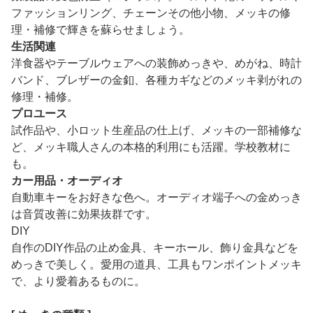
ファッションリング、チェーンその他小物、メッキの修
理・補修で輝きを蘇らせましょう。
生活関連
洋食器やテーブルウェアへの装飾めっきや、めがね、時計
バンド、ブレザーの金釦、各種カギなどのメッキ剥がれの
修理・補修。
プロユース
試作品や、小ロット生産品の仕上げ、メッキの一部補修な
ど、メッキ職人さんの本格的利用にも活躍。学校教材に
も。
カー用品・オーディオ
自動車キーをお好きな色へ。オーディオ端子への金めっき
は音質改善に効果抜群です。
DIY
自作のDIY作品の止め金具、キーホール、飾り金具などを
めっきで美しく。愛用の道具、工具もワンポイントメッキ
で、より愛着あるものに。