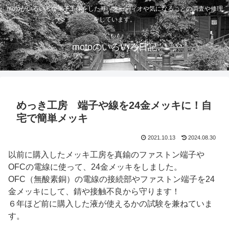
motoがいろいろな電子工作をしたり、オーディオや気になることの調査や修理
をしています。
motoのいろいろ日記
めっき工房 端子や線を24金メッキに！自
宅で簡単メッキ
2021.10.13
2024.08.30
以前に購入したメッキ工房を真鍮のファストン端子や
OFCの電線に使って、24金メッキをしました。
OFC（無酸素銅）の電線の接続部やファストン端子を24
金メッキにして、錆や接触不良から守ります！
６年ほど前に購入した液が使えるかの試験を兼ねていま
す。