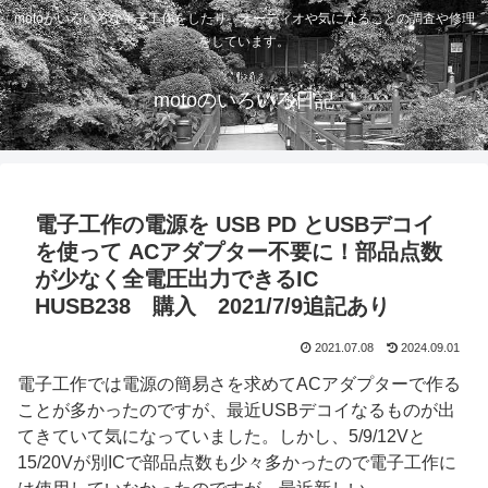
motoがいろいろな電子工作をしたり、オーディオや気になることの調査や修理
をしています。
motoのいろいろ日記
電子工作の電源を USB PD とUSBデコイ
を使って ACアダプター不要に！部品点数
が少なく全電圧出力できるIC
HUSB238 購入 2021/7/9追記あり
2021.07.08
2024.09.01
電子工作では電源の簡易さを求めてACアダプターで作る
ことが多かったのですが、最近USBデコイなるものが出
てきていて気になっていました。しかし、5/9/12Vと
15/20Vが別ICで部品点数も少々多かったので電子工作に