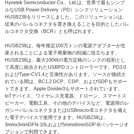
Hynetek Semiconductor Co.、Ltd.は、世界で最もシンプ
ルなUSB Power Delivery（PD）シンクソリューション
HUSB238をリリースしました。このソリューションは、
従来のバレルコネクタを置き換えることを目的としたバレ
ルコネクタ交換（BCR）とも呼ばれます。
HUSB238は、毎年推定100万トンの電源アダプターが生
産されることによる電子廃棄物の削減に役立ちます。
HUSB238は、最大100Wの電力定格のシンクの役割とし
て高度に統合されたUSBPDコントローラーです。PD3.0
およびType-CV1.4と互換性があります。ソースが接続さ
れている間は、BC1.2 DCP、CDP、およびSDPもサポー
トできます。Apple Divider3もサポートされています。
IoTデバイス、ワイヤレス充電器、ドローン、スマートス
ピーカー、電動工具、その他のデバイスなど、電源用のレ
ガシーバレルコネクタまたはUSBmicro-Bコネクタを備え
た電子デバイスで使用できます。HUSB238は、
3mmx3mmDFN-10Lおよび5mmx6mmSOP-8パッケージオ
プションで利用できます。