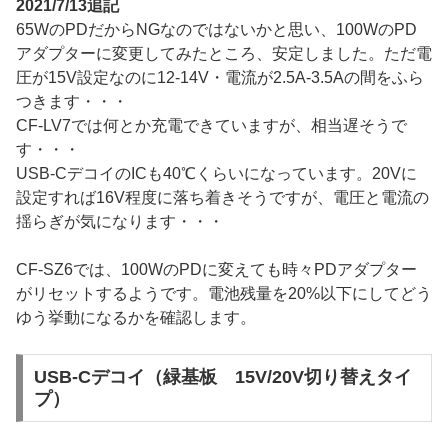
2021/7/13追記
65WのPDだからNGなのではないかと思い、100WのPD
アダプターに変更してみたところ、安定しました。ただ電
圧が15V設定なのに12-14V・電流が2.5A-3.5Aの間をふら
つきます・・・
CF-LV7では何とか充電できていますが、相当遅そうで
す・・・
USB-CデコイのICも40℃くらいになっています。20Vに
設定すれば16V程度に落ち着きそうですが、電圧と電流の
揺らぎが気になります・・・
CF-SZ6では、100WのPDに変えても時々PDアダプター
がリセットするようです。電池残量を20%以下にしてどう
ゆう挙動になるかを確認します。
USB-Cデコイ（緑基板 15V/20V切り替えタイ
プ）