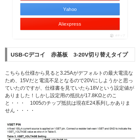
Yahoo
Aliexpress
ポチップ
USB-Cデコイ 赤基板 3-20V切り替えタイプ
こちらも仕様から見ると3.25Aがデフォルトの最大電流な
ため、15Vだと電流不足となるので20Vにしようかと思っ
ていたのですが、仕様書を見ていたら18Vという設定値が
ありました！しかし設定用の抵抗が17.8KΩとのこ
と・・・ 1005のチップ抵抗は現在E24系列しかありま
せん・・・・