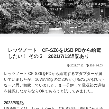
motoがいろいろな電子工作をしたり、オーディオや気になることの調査や修理
をしています。
motoのいろいろ日記
レッツノート CF-SZ6をUSB PDから給電
したい！ その２ 2021/7/13追記あり
2021.07.12
2024.09.03
レッツノート CF-SZ6をPDから給電するアダプターが届
いていましたが、16V給電なのに20Vかけるのはやばいか
なーと思い躊躇していました。まー分解して電源部の過熱
を確認しながらならOKであろうと試してみました。
2023/5追記
USBデコイは、レッツノート CF-SZ6をUSB PDから給